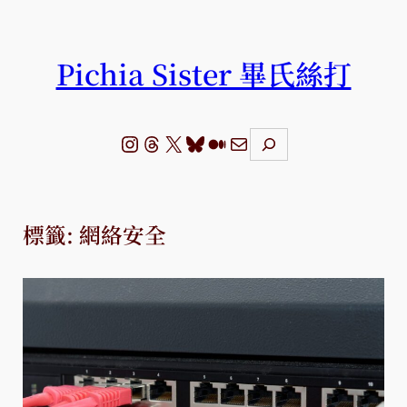
跳
至
主
Pichia Sister 畢氏絲打
要
內
容
Instagram
Threads
X
Bluesky
Medium
電子郵件
S
e
a
r
c
標籤:
網絡安全
h