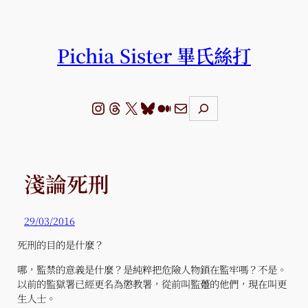
跳
至
主
Pichia Sister 畢氏絲打
要
內
容
Instagram
Threads
X
Bluesky
Medium
電子郵件
S
e
a
r
c
h
淺論死刑
29/03/2016
死刑的目的是什麼？
哪，監禁的意義是什麼？是純粹把危險人物鎖在監牢嗎？不是。
以前的監獄署已經更名為懲教署，從前叫監躉的他們，現在叫更
生人士。